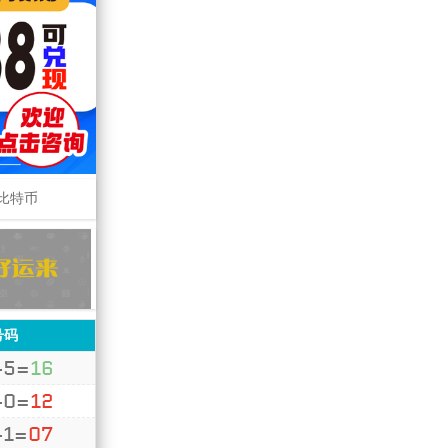
比特币
8
21
=
大
单
号码
+5=
16
+0=
12
+1=
07