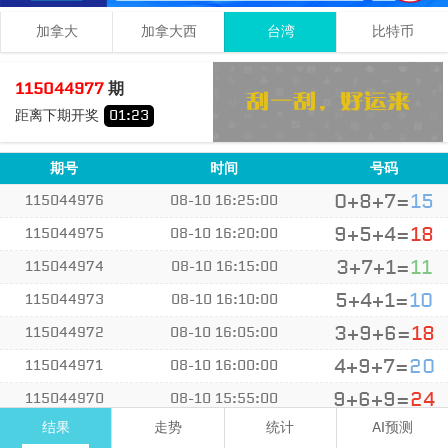
加拿大
加拿大西
台湾
比特币
5
3
4
12
115044977
期
+
+
=
距离下期开奖
01
:
22
小
双
期号
时间
号码
0+8+7=
15
115044976
08-10 16:25:00
9+5+4=
18
115044975
08-10 16:20:00
3+7+1=
11
115044974
08-10 16:15:00
5+4+1=
10
115044973
08-10 16:10:00
3+9+6=
18
115044972
08-10 16:05:00
4+9+7=
20
115044971
08-10 16:00:00
9+6+9=
24
115044970
08-10 15:55:00
结果
走势
统计
AI预测
7+1+0=
08
115044969
08-10 15:50:00