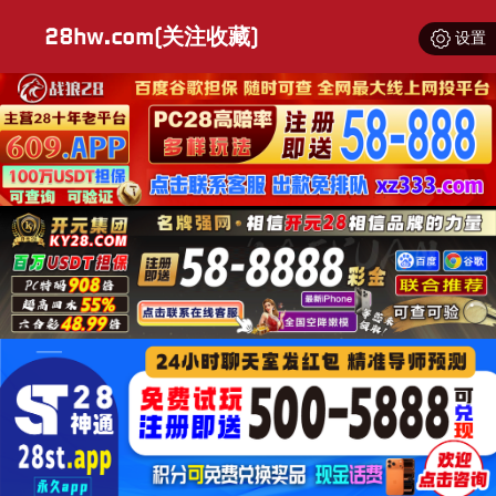
28hw.com(关注收藏)
设置